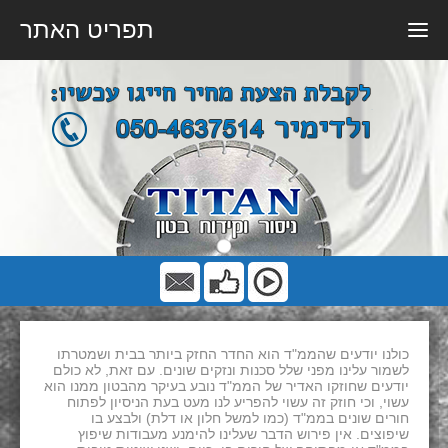
תפריט האתר
כולנו יודעים שהממ"ד הוא החדר החזק ביותר בבית ושמטרתו
לשמור עלינו מפני שלל סכנות ונזקים שונים. עם זאת, לא כולם
יודעים שחוזקו האדיר של הממ"ד נובע בעיקר מהבטון ממנו הוא
עשוי, וכי חוזק זה עשוי להפריע לנו מעט בעת הניסיון לפתוח
חורים שונים בממ"ד (כמו למשל חלון או דלת) ולבצע בו
שיפוצים. אין פירוש הדבר שעלינו להימנע מעבודות שיפוץ