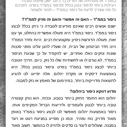
בממ"ד או מפתיחה של חורים בו. כיום, ישנן שיטות טובות
ויעילות ביותר לניסור בטון בכלל ולניסור בממ"ד בפרט. לפניכם
כל מה שצריך לדעת על ניסור בממ"ד – לגזור ולשמור.
ניסור בממ"ד – האם זה אפשרי והאם זה מזיק לממ"ד?
ישנם אנשים רבים שאינם מודעים לעובדה כי ניתן בכלל לבצע
ניסור בממ"ד. ניסור בממ"ד היא פעולה אפשרית בהחלט, אך עם
זאת, פעולה הדורשת ניסיון ומקצועיות רבים. היות וחדר הממ"ד
הינו חדר הביטחון של הבית, זה שעליו להגן עלינו מפני סכנות
שונות ונזקים כאלו ואחרים, יש להקפיד על כך שבעת הניסור
בממ"ד, לא נגרם לו או לתשתיות שלו כל נזק. כיום, הדרך הטובה
ביותר לבצע ניסור בממ"ד בפרט וניסור בבטון בכלל, היא
באמצעות דיסקית או מקדח יהלום. אלה יסייעו לנו להגיע
לתוצאות מדוייקות ביותר, במינימום של מאמץ או נזק למבנה.
מדוע דווקא ניסור ביהלום?
יהלום הוא החומר החזק ביותר בטבע, וככזה, הוא נותן קונטרה
טובה ביותר לבטון ולעמודים וליריעות הברזל המקיפים אותו.
ניסור באמצעות יהלום מאפשר לנו לבצע ניסור בממ"ד באופן
מאוד מדויק, נוח ומהיר, וכמו כן מסייע במניעת רטט או רעד
במבנה, שעלולים ליצור בו סדקים ולהזיק לו בהמשך. חשוב מאוד